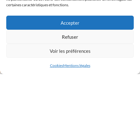
certaines caractéristiques et fonctions.
Accepter
Refuser
Voir les préférences
Cookies
Mentions légales
VOTRE PARTENAIRE ET SOUS
TRAITANT EN DÉCOLLETAGE ET
MÉCANIQUE DE PRÉCISION
SUR TOUS TYPES DE MATIÈRES, POUR