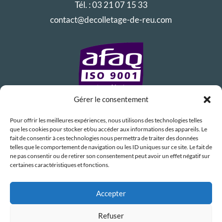
Tél. :
03 21 07 15 33
contact@decolletage-de-reu.com
Gérer le consentement
Pour offrir les meilleures expériences, nous utilisons des technologies telles
que les cookies pour stocker et/ou accéder aux informations des appareils. Le
fait de consentir à ces technologies nous permettra de traiter des données
telles que le comportement de navigation ou les ID uniques sur ce site. Le fait de
ne pas consentir ou de retirer son consentement peut avoir un effet négatif sur
certaines caractéristiques et fonctions.
Accepter
Refuser
Retrouvez notre actualité en décolletage et mécanique de