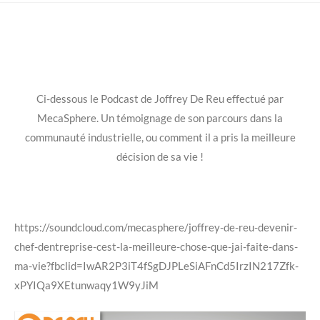
Ci-dessous le Podcast de Joffrey De Reu effectué par
MecaSphere. Un témoignage de son parcours dans la
communauté industrielle, ou comment il a pris la meilleure
décision de sa vie !
https://soundcloud.com/mecasphere/joffrey-de-reu-devenir-
chef-dentreprise-cest-la-meilleure-chose-que-jai-faite-dans-
ma-vie?fbclid=IwAR2P3iT4fSgDJPLeSiAFnCd5IrzIN217Zfk-
xPYIQa9XEtunwaqy1W9yJiM