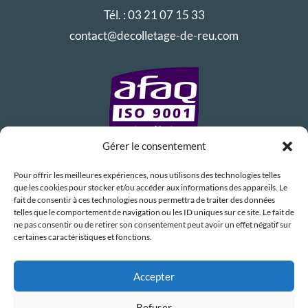
Tél. :
03 21 07 15 33
contact@decolletage-de-reu.com
Gérer le consentement
Pour offrir les meilleures expériences, nous utilisons des technologies telles
que les cookies pour stocker et/ou accéder aux informations des appareils. Le
fait de consentir à ces technologies nous permettra de traiter des données
telles que le comportement de navigation ou les ID uniques sur ce site. Le fait de
ne pas consentir ou de retirer son consentement peut avoir un effet négatif sur
certaines caractéristiques et fonctions.
Accepter
Refuser